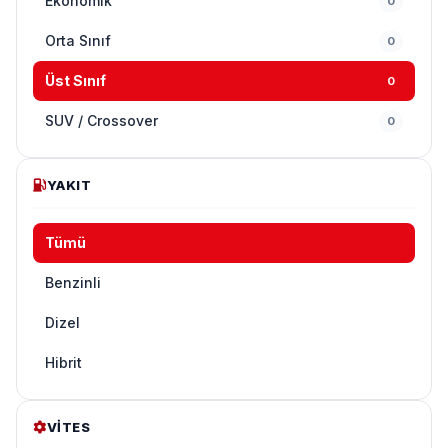
Ekonomik
0
Orta Sınıf
0
Üst Sınıf
0
SUV / Crossover
0
YAKIT
Tümü
Benzinli
Dizel
Hibrit
VITES