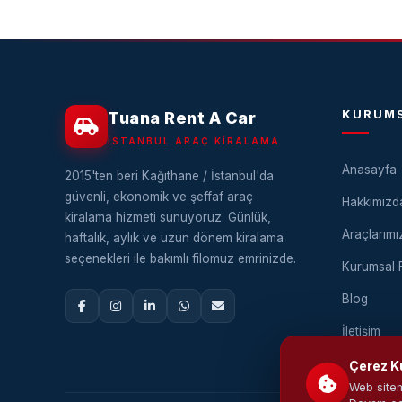
KURUM
Tuana Rent A Car
İSTANBUL ARAÇ KIRALAMA
Anasayfa
2015'ten beri Kağıthane / İstanbul'da
güvenli, ekonomik ve şeffaf araç
Hakkımızd
kiralama hizmeti sunuyoruz. Günlük,
Araçlarımı
haftalık, aylık ve uzun dönem kiralama
seçenekleri ile bakımlı filomuz emrinizde.
Kurumsal F
Blog
İletişim
Çerez K
Web sitem