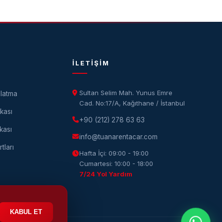
İLETIŞIM
Sultan Selim Mah. Yunus Emre
latma
Cad. No:17/A, Kağıthane / İstanbul
ikası
+90 (212) 278 63 63
kası
info@tuanarentacar.com
tları
Hafta İçi: 09:00 - 19:00
Cumartesi: 10:00 - 18:00
7/24 Yol Yardım
KABUL ET