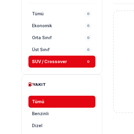
Tümü
0
Ekonomik
0
Orta Sınıf
0
Üst Sınıf
0
SUV / Crossover
0
YAKIT
Tümü
Benzinli
Dizel