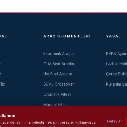
SAL
ARAÇ SEGMENTLERI
YASAL
Ekonomik Araçlar
KVKK Aydın
a
Orta Sınıf Araçlar
Gizlilik Polit
z
Üst Sınıf Araçlar
Çerez Politi
ilo
SUV / Crossover
Kullanım Şar
Otomatik Vitesli
Manuel Vitesli
ullanımı
Detaylar
izde deneyiminizi iyileştirmek için çerezler kullanıyoruz.