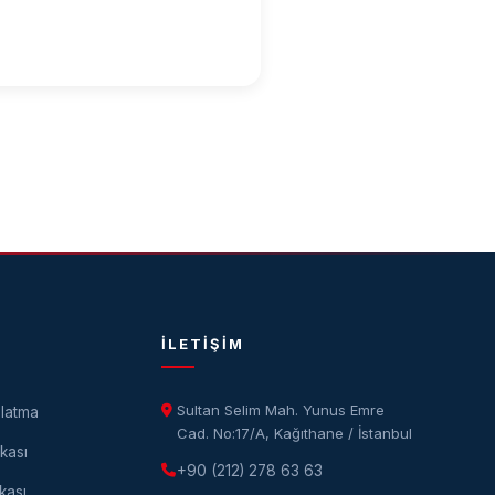
İLETIŞIM
Sultan Selim Mah. Yunus Emre
latma
Cad. No:17/A, Kağıthane / İstanbul
ikası
+90 (212) 278 63 63
kası