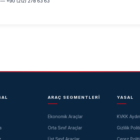
— +90 (212) 278 63 63
SAL
ARAÇ SEGMENTLERI
YASAL
Ekonomik Araçlar
KVKK Aydın
a
Orta Sınıf Araçlar
Gizlilik Polit
z
Üst Sınıf Araçlar
Çerez Politi