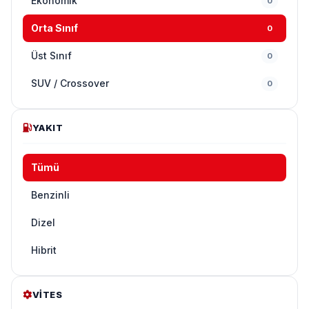
Ekonomik
0
Orta Sınıf
0
Üst Sınıf
0
SUV / Crossover
0
YAKIT
Tümü
Benzinli
Dizel
Hibrit
VITES