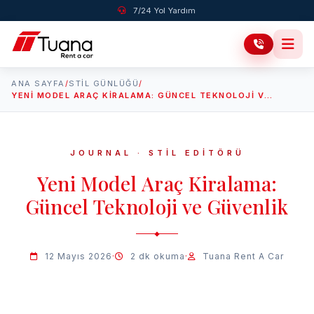
7/24 Yol Yardım
ANA SAYFA
/
STIL GÜNLÜĞÜ
/
YENI MODEL ARAÇ KIRALAMA: GÜNCEL TEKNOLOJI VE GÜVENLIK
JOURNAL · STİL EDİTÖRÜ
Yeni Model Araç Kiralama:
Güncel Teknoloji ve Güvenlik
12 Mayıs 2026
·
2 dk okuma
·
Tuana Rent A Car