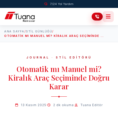
7/24 Yol Yardım
ANA SAYFA
/
STIL GÜNLÜĞÜ
/
OTOMATIK MI MANUEL MI? KIRALIK ARAÇ SEÇIMINDE DOĞRU KARAR
JOURNAL · STİL EDİTÖRÜ
Otomatik mı Manuel mi?
Kiralık Araç Seçiminde Doğru
Karar
13 Kasım 2025
·
2 dk okuma
·
Tuana Editör